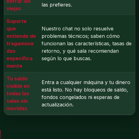
borrar las
las prefieres.
viejas
Soporte
que
Nuestro chat no solo resuelve
entiende de
problemas técnicos; saben cómo
tragamone
funcionan las características, tasas de
das
retorno, y qué sala recomiendan
específica
según lo que buscas.
mente
Tu saldo
Entra a cualquier máquina y tu dinero
visible en
está listo. No hay bloqueos de saldo,
todas las
fondos congelados ni esperas de
salas sin
actualización.
movidas