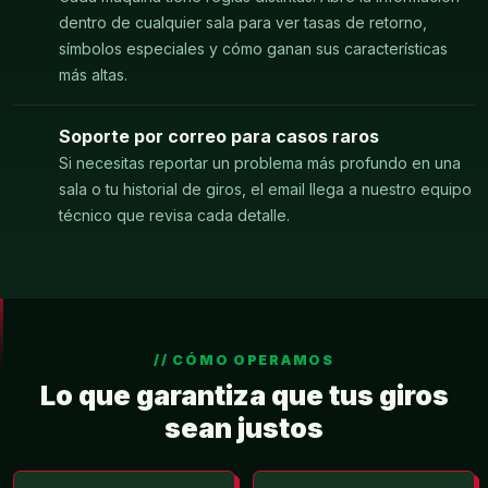
dentro de cualquier sala para ver tasas de retorno,
símbolos especiales y cómo ganan sus características
más altas.
Soporte por correo para casos raros
Si necesitas reportar un problema más profundo en una
sala o tu historial de giros, el email llega a nuestro equipo
técnico que revisa cada detalle.
CÓMO OPERAMOS
Lo que garantiza que tus giros
sean justos