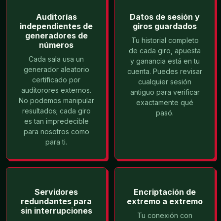
Auditorías
Datos de sesión y
independientes de
giros guardados
generadores de
Tu historial completo
números
de cada giro, apuesta
Cada sala usa un
y ganancia está en tu
generador aleatorio
cuenta. Puedes revisar
certificado por
cualquier sesión
auditorores externos.
antiguo para verificar
No podemos manipular
exactamente qué
resultados; cada giro
pasó.
es tan impredecible
para nosotros como
para ti.
Servidores
Encriptación de
redundantes para
extremo a extremo
sin interrupciones
Tu conexión con