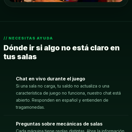
NECESITAS AYUDA
Dónde ir si algo no está claro en
tus salas
Chat en vivo durante el juego
Si una sala no carga, tu saldo no actualiza o una
característica de juego no funciona, nuestro chat está
abierto. Responden en español y entienden de
tragamonedas.
Preguntas sobre mecánicas de salas
Cada máquina tiene reglas distintas. Abre la información