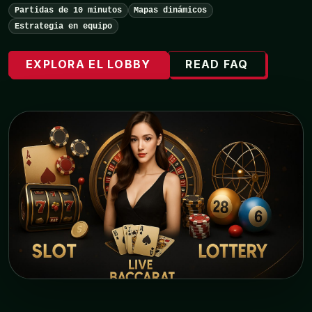
Partidas de 10 minutos
Mapas dinámicos
Estrategia en equipo
EXPLORA EL LOBBY
READ FAQ