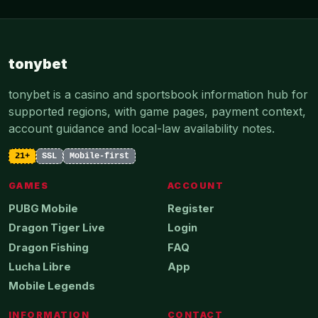
tonybet
tonybet is a casino and sportsbook information hub for
supported regions, with game pages, payment context,
account guidance and local-law availability notes.
21+
SSL
Mobile-first
GAMES
ACCOUNT
PUBG Mobile
Register
Dragon Tiger Live
Login
Dragon Fishing
FAQ
Lucha Libre
App
Mobile Legends
INFORMATION
CONTACT