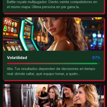
Battle royale multijugador. Ciento veinte competidores en
el mismo mapa. Última persona en pie gana la...
Volatilidad
97%
Alta. Tus resultados dependen de decisiones en tiempo
real: dónde saltar, qué equipo tomar, a quién...