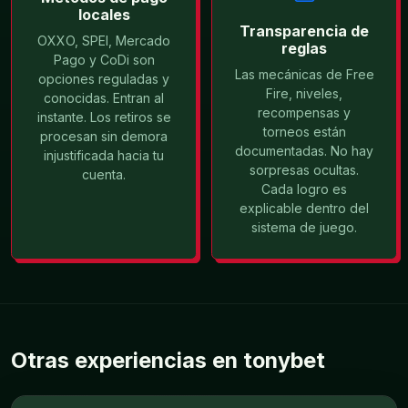
locales
Transparencia de
OXXO, SPEI, Mercado
reglas
Pago y CoDi son
Las mecánicas de Free
opciones reguladas y
Fire, niveles,
conocidas. Entran al
recompensas y
instante. Los retiros se
torneos están
procesan sin demora
documentadas. No hay
injustificada hacia tu
sorpresas ocultas.
cuenta.
Cada logro es
explicable dentro del
sistema de juego.
Otras experiencias en tonybet