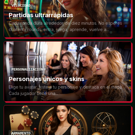
VELOCIDAD
Partidas ultrarrápidas
Cada ronda dura alrededor de diez minutos. No esperes
cuarenta rounds: entra, juega, aprende, vuelve a...
PERSONALIZACIÓN
Personajes únicos y skins
Elige tu avatar, viste a tu personaje y destaca en el mapa.
Cada jugador tiene una...
ARMAMENTO