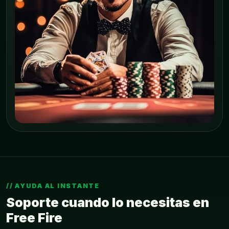
AYUDA AL INSTANTE
Soporte cuando lo necesitas en
Free Fire