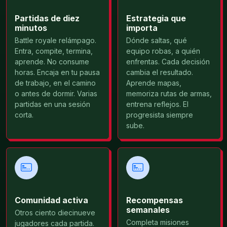
Partidas de diez
Estrategia que
minutos
importa
Battle royale relámpago.
Dónde saltas, qué
Entra, compite, termina,
equipo robas, a quién
aprende. No consume
enfrentas. Cada decisión
horas. Encaja en tu pausa
cambia el resultado.
de trabajo, en el camino
Aprende mapas,
o antes de dormir. Varias
memoriza rutas de armas,
partidas en una sesión
entrena reflejos. El
corta.
progresista siempre
sube.
Comunidad activa
Recompensas
semanales
Otros ciento diecinueve
Completa misiones
jugadores cada partida.