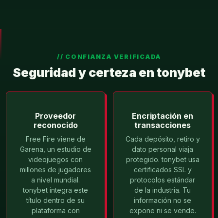
CONFIANZA VERIFICADA
Seguridad y certeza en tonybet
Proveedor
Encriptación en
reconocido
transacciones
Free Fire viene de
Cada depósito, retiro y
Garena, un estudio de
dato personal viaja
videojuegos con
protegido. tonybet usa
millones de jugadores
certificados SSL y
a nivel mundial.
protocolos estándar
tonybet integra este
de la industria. Tu
título dentro de su
información no se
plataforma con
expone ni se vende.