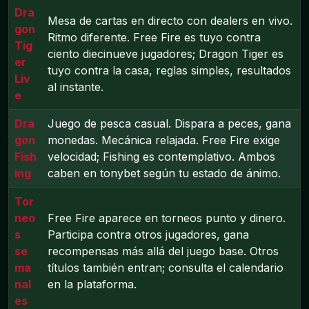
Dra
Mesa de cartas en directo con dealers en vivo.
gon
Ritmo diferente. Free Fire es tuyo contra
Tig
ciento diecinueve jugadores; Dragon Tiger es
er
tuyo contra la casa, reglas simples, resultados
Liv
al instante.
e
Dra
Juego de pesca casual. Dispara a peces, gana
gon
monedas. Mecánica relajada. Free Fire exige
Fish
velocidad; Fishing es contemplativo. Ambos
ing
caben en tonybet según tu estado de ánimo.
Tor
neo
Free Fire aparece en torneos punto y dinero.
s
Participa contra otros jugadores, gana
se
recompensas más allá del juego base. Otros
ma
títulos también entran; consulta el calendario
nal
en la plataforma.
es