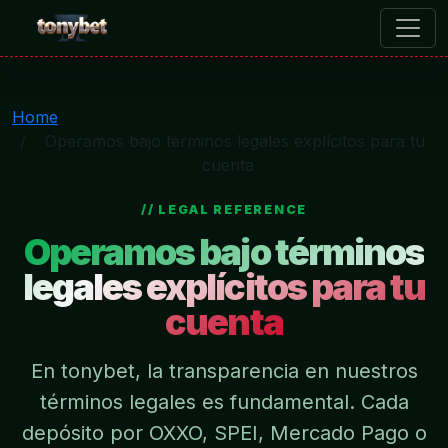
tonybet
Home
Operamos bajo términos legales explícitos para tu
cuenta
LEGAL REFERENCE
Operamos bajo términos
legales explícitos para tu
cuenta
En tonybet, la transparencia en nuestros
términos legales es fundamental. Cada
depósito por OXXO, SPEI, Mercado Pago o