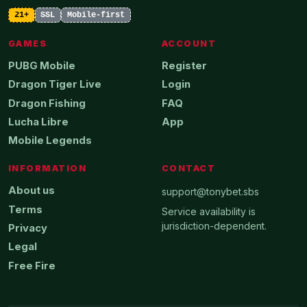
21+
SSL
Mobile-first
GAMES
ACCOUNT
PUBG Mobile
Register
Dragon Tiger Live
Login
Dragon Fishing
FAQ
Lucha Libre
App
Mobile Legends
INFORMATION
CONTACT
About us
support@tonybet.sbs
Terms
Service availability is
jurisdiction-dependent.
Privacy
Legal
Free Fire