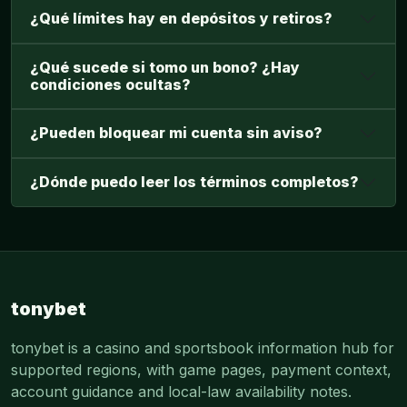
¿Qué límites hay en depósitos y retiros?
¿Qué sucede si tomo un bono? ¿Hay
condiciones ocultas?
¿Pueden bloquear mi cuenta sin aviso?
¿Dónde puedo leer los términos completos?
tonybet
tonybet is a casino and sportsbook information hub for
supported regions, with game pages, payment context,
account guidance and local-law availability notes.