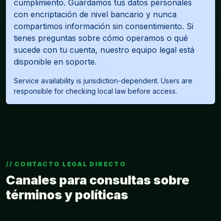
cumplimiento. Guardamos tus datos personales
con encriptación de nivel bancario y nunca
compartimos información sin consentimiento. Si
tienes preguntas sobre cómo operamos o qué
sucede con tu cuenta, nuestro equipo legal está
disponible en soporte.
Service availability is jurisdiction-dependent. Users are
responsible for checking local law before access.
CONTACTO LEGAL DIRECTO
Canales para consultas sobre
términos y políticas