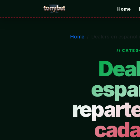
Home
tonybet
Home
Dealers en español 
CATEG
Deal
espa
reparte
cada