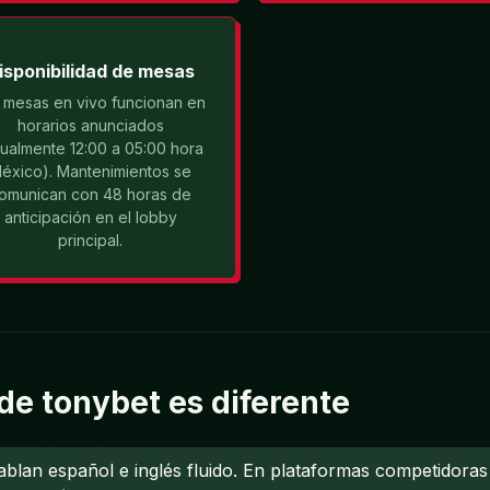
isponibilidad de mesas
 mesas en vivo funcionan en
horarios anunciados
sualmente 12:00 a 05:00 hora
éxico). Mantenimientos se
omunican con 48 horas de
anticipación en el lobby
principal.
 de tonybet es diferente
blan español e inglés fluido. En plataformas competidoras 