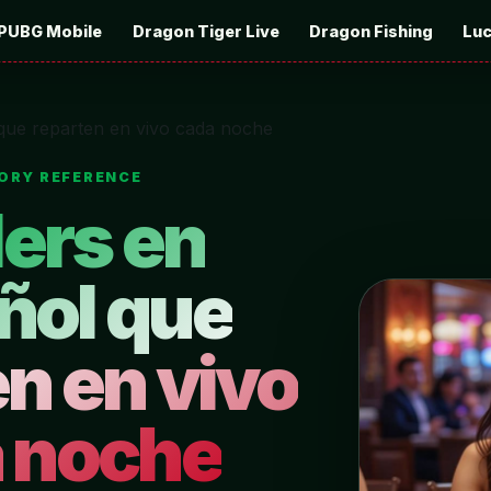
PUBG Mobile
Dragon Tiger Live
Dragon Fishing
Luc
que reparten en vivo cada noche
ORY REFERENCE
ers en
ñol que
n en vivo
 noche