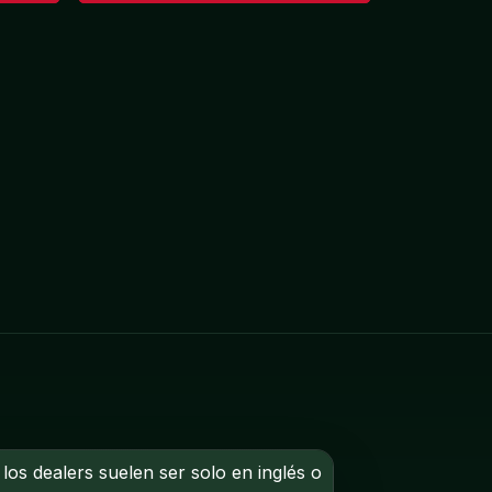
los dealers suelen ser solo en inglés o