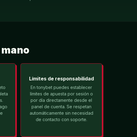
a mano
Límites de responsabilidad
eto
En tonybet puedes establecer
leta
límites de apuesta por sesión o
s.
por día directamente desde el
pago
panel de cuenta. Se respetan
de
automáticamente sin necesidad
de contacto con soporte.